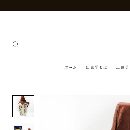
ホーム
出世男とは
出世