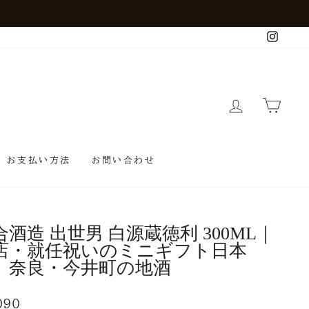
インショップ
Insta
ログイン
カート
お支払い方法
お問い合わせ
合酒造 出世男 白源蔵徳利 300ML｜
店・就任祝いのミニギフト日本
、奈良・今井町の地酒
090