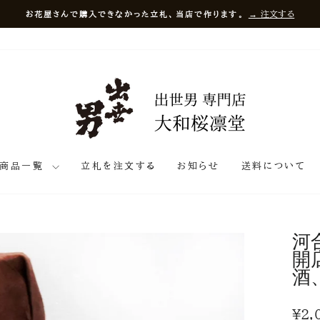
奈良県橿原市今井町の老舗酒蔵「河合酒造」の日本酒「出世男」公式オンラ
男商品一覧
立札を注文する
お知らせ
送料について
河
開
酒
¥2,