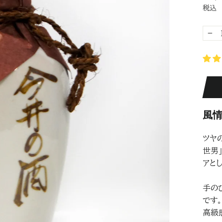
税込
−
風
ツヤ
世男
アと
手の
です
高級