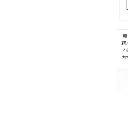
原
精
ア
内